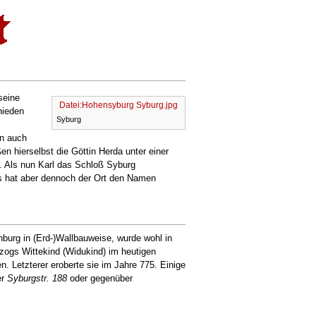
seine
Datei:Hohensyburg Syburg.jpg
hieden
Syburg
en auch
n hierselbst die Göttin Herda unter einer
. Als nun Karl das Schloß Syburg
es hat aber dennoch der Ort den Namen
burg in (Erd-)Wallbauweise, wurde wohl in
zogs Wittekind (Widukind) im heutigen
 Letzterer eroberte sie im Jahre 775. Einige
er
Syburgstr. 188
oder gegenüber