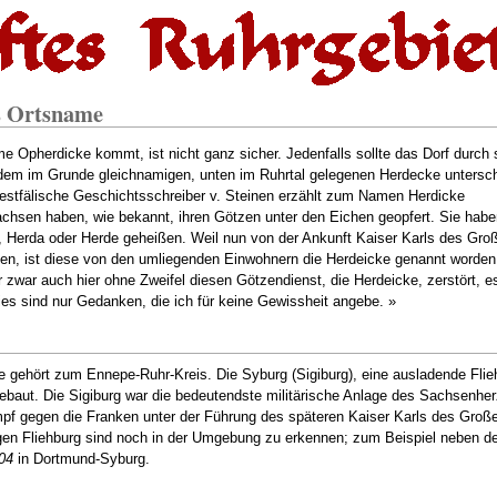
s Ortsname
 Opherdicke kommt, ist nicht ganz sicher. Jedenfalls sollte das Dorf durch 
em im Grunde gleichnamigen, unten im Ruhrtal gelegenen Herdecke untersc
westfälische Geschichtsschreiber v. Steinen erzählt zum Namen Herdicke
achsen haben, wie bekannt, ihren Götzen unter den Eichen geopfert. Sie hab
, Herda oder Herde geheißen. Weil nun von der Ankunft Kaiser Karls des Große
den, ist diese von den umliegenden Einwohnern die Herdeicke genannt worden
 zwar auch hier ohne Zweifel diesen Götzendienst, die Herdeicke, zerstört, 
ies sind nur Gedanken, die ich für keine Gewissheit angebe. »
 gehört zum Ennepe-Ruhr-Kreis. Die Syburg (Sigiburg), eine ausladende Flieh
ebaut. Die Sigiburg war die bedeutendste militärische Anlage des Sachsenher
f gegen die Franken unter der Führung des späteren Kaiser Karls des Großen.
gen Fliehburg sind noch in der Umgebung zu erkennen; zum Beispiel neben d
04
in Dortmund-Syburg.