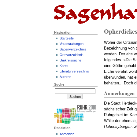
Opherdicke
Navigation
Startseite
Woher der Ortsname
Veranstaltungen
Bezeichnung von d
Sagenverzeichnis
werden. Der alte 
Ortsverzeichnis
folgendes: »Die S
Umkreissuche
eine Göttin gehabt
Karte
Eiche verehrt wor
Literaturverzeichnis
Autoren
überwunden, hat er
behalten... Doch d
Suche
Anmerkungen
Die Stadt Herdecke
sächsischer Zeit g
Ruhrgebiet im Kamp
Wälle der ehemali
Hohensyburgstr. 2
Redaktion
Anmelden