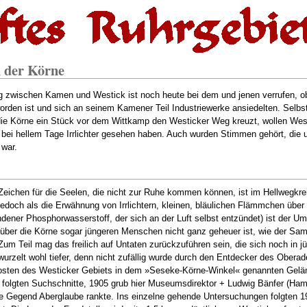
n der Körne
 zwischen Kamen und Westick ist noch heute bei dem und jenen verrufen, 
rden ist und sich an seinem Kamener Teil Industriewerke ansiedelten. Selbst
die Körne ein Stück vor dem Wittkamp den Westicker Weg kreuzt, wollen Wes
r bei hellem Tage Irrlichter gesehen haben. Auch wurden Stimmen gehört, die
war.
s Zeichen für die Seelen, die nicht zur Ruhe kommen können, ist im Hellwegkre
doch als die Erwähnung von Irrlichtern, kleinen, bläulichen Flämmchen über
dener Phosphorwasserstoff, der sich an der Luft selbst entzündet) ist der
über die Körne sogar jüngeren Menschen nicht ganz geheuer ist, wie der Sam
Zum Teil mag das freilich auf Untaten zurückzuführen sein, die sich noch in jü
wurzelt wohl tiefer, denn nicht zufällig wurde durch den Entdecker des Oberad
dosten des Westicker Gebiets in dem »Seseke-Körne-Winkel« genannten Gelä
 folgten Suchschnitte, 1905 grub hier Museumsdirektor + Ludwig Bänfer (Ha
e Gegend Aberglaube rankte. Ins einzelne gehende Untersuchungen folgten 19