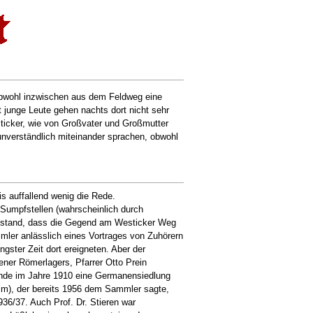
obwohl inzwischen aus dem Feldweg eine
 junge Leute gehen nachts dort nicht sehr
ticker, wie von Großvater und Großmutter
 unverständlich miteinander sprachen, obwohl
is auffallend wenig die Rede.
 Sumpfstellen (wahrscheinlich durch
 Umstand, dass die Gegend am Westicker Weg
mler anlässlich eines Vortrages von Zuhörern
ngster Zeit dort ereigneten. Aber der
ener Römerlagers, Pfarrer Otto Prein
nde im Jahre 1910 eine Germanensiedlung
mm), der bereits 1956 dem Sammler sagte,
36/37. Auch Prof. Dr. Stieren war