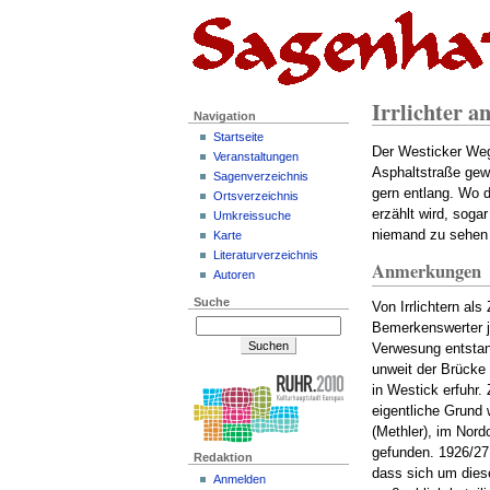
Irrlichter a
Navigation
Startseite
Der Westicker Weg
Veranstaltungen
Asphaltstraße gewo
Sagenverzeichnis
gern entlang. Wo 
Ortsverzeichnis
erzählt wird, soga
Umkreissuche
niemand zu sehen 
Karte
Literaturverzeichnis
Anmerkungen
Autoren
Suche
Von Irrlichtern al
Bemerkenswerter je
Verwesung entstan
unweit der Brücke 
in Westick erfuhr. 
eigentliche Grund 
(Methler), im Nor
gefunden. 1926/27
Redaktion
dass sich um dies
Anmelden