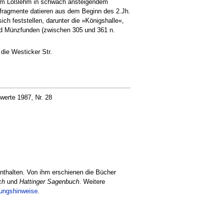
utem Lößlehm in schwach ansteigendem
fragmente datieren aus dem Beginn des 2.Jh.
ich feststellen, darunter die »Königshalle«,
nd Münzfunden (zwischen 305 und 361 n.
die Westicker Str.
erte 1987, Nr. 28
nthalten. Von ihm erschienen die Bücher
ch
und
Hattinger Sagenbuch
. Weitere
tungshinweise
.