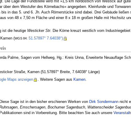
igt. Die Lage der Fundstelle wird mit »1,5 km nordöstlich von Westick auf g
ar über dem Westufer des Körnebachs« angegeben. Kleinfunde und Tonwaren
n bis in das 5. und 6. Jh. Auch Römerstücke sind dabei. Drei Gebäude ließen s
haus von 48 x 7,50 m Fläche und einer 8 x 18 m großen Halle mit Hochsitz u
 ist die heutige
Westicker Str.
Die Körne kreuzt westlich vom Industriegebiet 
 Kamen (
51.57897° 7.64038°)
WGS 84:
eis
rda Palme, Sagen vom Hellweg, Hg.: Kreis Unna, Erweiterte Neuauflage Schw
esticker Straße, Kamen (51.57897° Breite, 7.64038° Länge)
ogle Maps anzeigen
. Weitere Sagen aus
Kamen
.
Diese Sage ist in den bisher erschienen Werken von
Dirk Sondermann
nicht e
Ruhrsagen
,
Emschersagen
,
Bochumer Sagenbuch
,
Wattenscheider Sagenbu
Publikationen sind in Vorbereitung. Bitte beachten Sie auch unsere
Veranstal