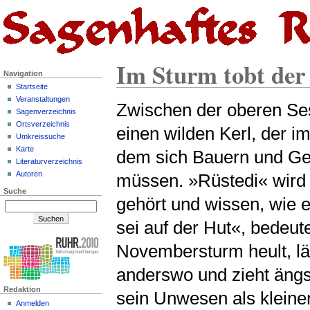
Im Sturm tobt der
Navigation
Startseite
Veranstaltungen
Zwischen der oberen Ses
Sagenverzeichnis
Ortsverzeichnis
einen wilden Kerl, der i
Umkreissuche
Karte
dem sich Bauern und Ges
Literaturverzeichnis
Autoren
müssen. »Rüstedi« wird 
Suche
gehört und wissen, wie e
sei auf der Hut«, bedeu
Novembersturm heult, lä
anderswo und zieht ängstl
Redaktion
sein Unwesen als kleine
Anmelden