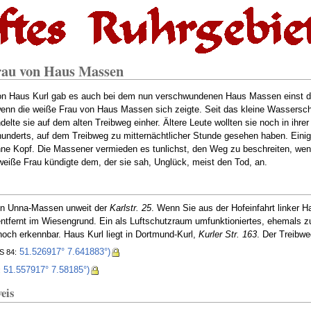
rau von Haus Massen
on Haus Kurl gab es auch bei dem nun verschwundenen Haus Massen einst d
enn die weiße Frau von Haus Massen sich zeigte. Seit das kleine Wasserschl
elte sie auf dem alten Treibweg einher. Ältere Leute wollten sie noch in ihre
underts, auf dem Treibweg zu mitternächtlicher Stunde gesehen haben. Eini
ne Kopf. Die Massener vermieden es tunlichst, den Weg zu beschreiten, wenn
eiße Frau kündigte dem, der sie sah, Unglück, meist den Tod, an.
in Unna-Massen unweit der
Karlstr. 25
. Wenn Sie aus der Hofeinfahrt linker 
entfernt im Wiesengrund. Ein als Luftschutzraum umfunktioniertes, ehemals
noch erkennbar. Haus Kurl liegt in Dortmund-Kurl,
Kurler Str. 163
. Der Treibweg
51.526917° 7.641883°)
 84:
51.557917° 7.58185°)
:
eis