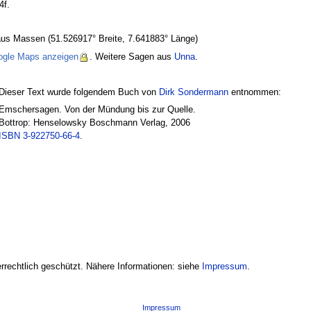
4f.
Haus Massen (51.526917° Breite, 7.641883° Länge)
ogle Maps anzeigen
. Weitere Sagen aus
Unna
.
Dieser Text wurde folgendem Buch von
Dirk Sondermann
entnommen:
Emschersagen. Von der Mündung bis zur Quelle.
Bottrop: Henselowsky Boschmann Verlag, 2006
ISBN 3-922750-66-4
.
errechtlich geschützt. Nähere Informationen: siehe
Impressum
.
Impressum