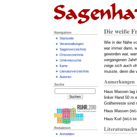
Die weiße F
Navigation
Startseite
Wie in der Nähe v
Veranstaltungen
war immer dann, w
Sagenverzeichnis
geworden war, wand
Ortsverzeichnis
vergangenen Jahrh
Umkreissuche
zeige sich auch oh
Karte
musste, denn die w
Literaturverzeichnis
Autoren
Anmerkungen
Suche
Haus Massen lag 
linker Hand 50 m 
Gräftenreste sind 
Haus Massen (
WGS
Haus Kurl (
WGS 84
Literaturnachw
Redaktion
Anmelden