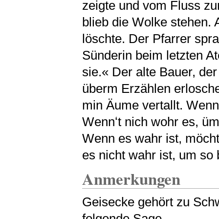
zeigte und vom Fluss z
blieb die Wolke stehen. A
löschte. Der Pfarrer sp
Sünderin beim letzten At
sie.« Der alte Bauer, de
überm Erzählen erloschen
min Äume vertallt. Wennʻ
Wennʻt nich wohr es, üms
Wenn es wahr ist, möchte
es nicht wahr ist, um so 
Anmerkungen
Geisecke gehört zu Schw
folgende Sage.