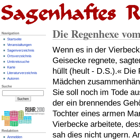
Die Regenhexe vo
Navigation
Startseite
Veranstaltungen
Wenn es in der Vierbeck
Sagenverzeichnis
Ortsverzeichnis
Geisecke regnete, sagten
Umkreissuche
Karte
hüllt (heult - D.S.).« D
Literaturverzeichnis
Autoren
Mädchen zusammenhänge
Suche
Sie soll noch im Tode 
der ein brennendes Gehö
Tochter eines armen Man
Vierbecke arbeitete, de
Redaktion
sah dies nicht ungern. A
Anmelden