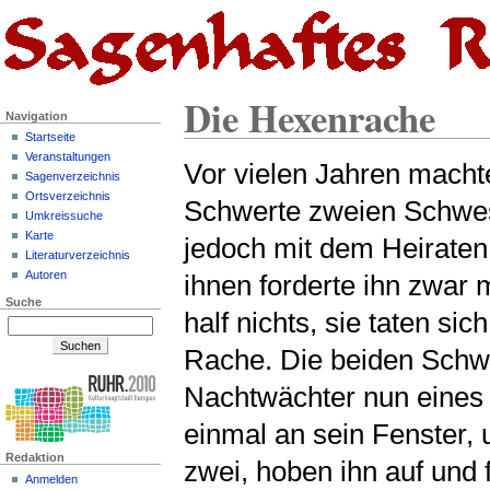
Die Hexenrache
Navigation
Startseite
Veranstaltungen
Vor vielen Jahren macht
Sagenverzeichnis
Ortsverzeichnis
Schwerte zweien Schwes
Umkreissuche
Karte
jedoch mit dem Heiraten
Literaturverzeichnis
Autoren
ihnen forderte ihn zwar
Suche
half nichts, sie taten s
Rache. Die beiden Schw
Nachtwächter nun eines N
einmal an sein Fenster, 
Redaktion
zwei, hoben ihn auf und f
Anmelden