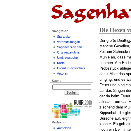
Die Hexen v
Navigation
Startseite
Der große Dreißigj
Veranstaltungen
Manche Gesellen, 
Sagenverzeichnis
Zeit ein Schrecken
Ortsverzeichnis
Mühle an, dass man
Umkreissuche
nehmen. Am Ende st
Karte
Probestück ablege
Literaturverzeichnis
Autoren
dazu. Aber das spr
umging, und es wa
Suche
Feuer und hing ein
auf das Singen des
der da beim Feuer
allesamt um das Fe
zischend dem Mülle
Sippschaft die gle
Bursche auf, ergri
Redaktion
konnte. Es gab ei
Anmelden
noch ein Beil hint