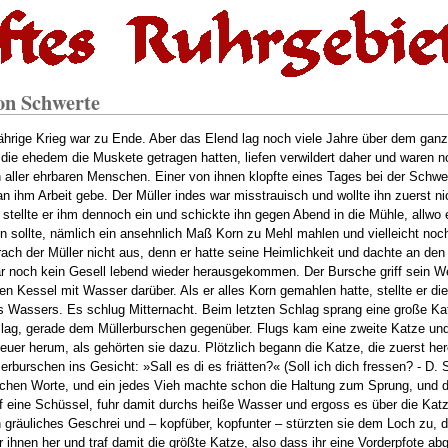
on Schwerte
ährige Krieg war zu Ende. Aber das Elend lag noch viele Jahre über dem gan
die ehedem die Muskete getragen hatten, liefen verwildert daher und waren n
 aller ehrbaren Menschen. Einer von ihnen klopfte eines Tages bei der Schwe
 ihm Arbeit gebe. Der Müller indes war misstrauisch und wollte ihn zuerst ni
ellte er ihm dennoch ein und schickte ihn gegen Abend in die Mühle, allwo e
n sollte, nämlich ein ansehnlich Maß Korn zu Mehl mahlen und vielleicht noc
ach der Müller nicht aus, denn er hatte seine Heimlichkeit und dachte an den
r noch kein Gesell lebend wieder herausgekommen. Der Bursche griff sein We
en Kessel mit Wasser darüber. Als er alles Korn gemahlen hatte, stellte er die
 Wassers. Es schlug Mitternacht. Beim letzten Schlag sprang eine große Kat
 lag, gerade dem Müllerburschen gegenüber. Flugs kam eine zweite Katze und
uer herum, als gehörten sie dazu. Plötzlich begann die Katze, die zuerst h
rburschen ins Gesicht: »Sall es di es friätten?« (Soll ich dich fressen? - D. 
ichen Worte, und ein jedes Vieh machte schon die Haltung zum Sprung, und d
ff eine Schüssel, fuhr damit durchs heiße Wasser und ergoss es über die Katz
n gräuliches Geschrei und – kopfüber, kopfunter – stürzten sie dem Loch zu,
er ihnen her und traf damit die größte Katze, also dass ihr eine Vorderpfote 