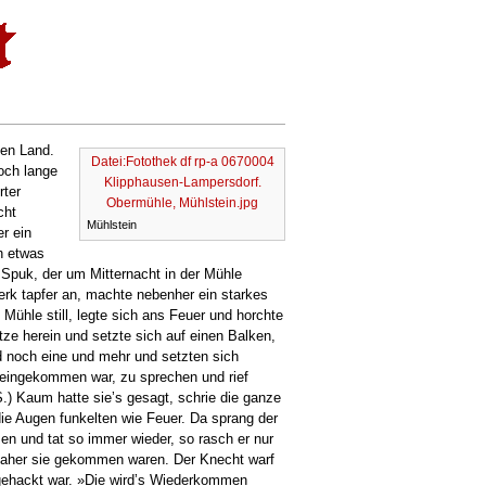
zen Land.
Datei:Fotothek df rp-a 0670004
och lange
Klipphausen-Lampersdorf.
rter
Obermühle, Mühlstein.jpg
cht
Mühlstein
r ein
h etwas
 Spuk, der um Mitternacht in der Mühle
rk tapfer an, machte nebenher ein starkes
 Mühle still, legte sich ans Feuer und horchte
ze herein und setzte sich auf einen Balken,
 noch eine und mehr und setzten sich
ereingekommen war, zu sprechen und rief
S.) Kaum hatte sieʼs gesagt, schrie die ganze
ie Augen funkelten wie Feuer. Da sprang der
en und tat so immer wieder, so rasch er nur
 daher sie gekommen waren. Der Knecht warf
abgehackt war. »Die wirdʼs Wiederkommen