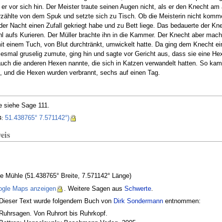
er vor sich hin. Der Meister traute seinen Augen nicht, als er den Knecht a
zählte von dem Spuk und setzte sich zu Tisch. Ob die Meisterin nicht komme, 
 der Nacht einen Zufall gekriegt habe und zu Bett liege. Das bedauerte der Kne
l aufs Kurieren. Der Müller brachte ihn in die Kammer. Der Knecht aber mach
t einem Tuch, von Blut durchtränkt, umwickelt hatte. Da ging dem Knecht ein
esmal gruselig zumute, ging hin und sagte vor Gericht aus, dass sie eine H
 auch die anderen Hexen nannte, die sich in Katzen verwandelt hatten. So ka
 und die Hexen wurden verbrannt, sechs auf einen Tag.
e siehe Sage 111.
51.438765° 7.571142°)
:
eis
lte Mühle (51.438765° Breite, 7.571142° Länge)
ogle Maps anzeigen
. Weitere Sagen aus
Schwerte
.
Dieser Text wurde folgendem Buch von
Dirk Sondermann
entnommen:
Ruhrsagen. Von Ruhrort bis Ruhrkopf.