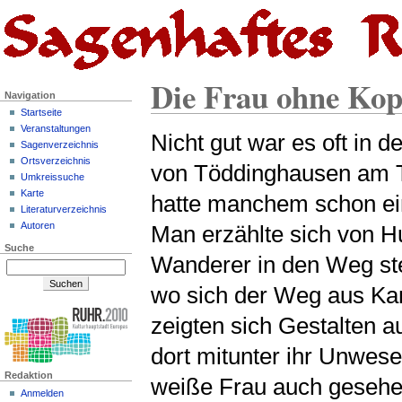
Die Frau ohne Kop
Navigation
Startseite
Veranstaltungen
Nicht gut war es oft in
Sagenverzeichnis
Ortsverzeichnis
von Töddinghausen am T
Umkreissuche
Karte
hatte manchem schon ein
Literaturverzeichnis
Autoren
Man erzählte sich von H
Suche
Wanderer in den Weg ste
wo sich der Weg aus Ka
zeigten sich Gestalten a
dort mitunter ihr Unwese
Redaktion
weiße Frau auch gesehen
Anmelden