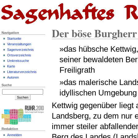
Der böse Burgherr
Navigation
Startseite
Veranstaltungen
»das hübsche Kettwig
Sagenverzeichnis
Ortsverzeichnis
seiner bewaldeten Ber
Umkreissuche
Karte
Freiligrath
Literaturverzeichnis
Autoren
»das malerische Land
Suche
idyllischen Umgebung .
Kettwig gegenüber liegt
Landsberg, zu dem nur e
immer steiler abfallend
Redaktion
Berg des Landes (Landsb
Anmelden