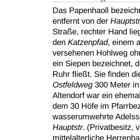
Das Papenhaoll bezeichn
entfernt von der
Hauptstr
Straße, rechter Hand li
den
Katzenpfad
, einem a
versehenen Hohlweg ohn
ein Siepen bezeichnet, 
Ruhr ﬂießt. Sie ﬁnden d
Ostfeldweg
300 Meter in
Altendorf war ein ehema
dem 30 Höfe im Pfarrbez
wasserumwehrte Adelssi
Hauptstr.
(Privatbesitz, 
mittelalterliche Herrenh