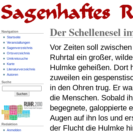
Der Schellenesel i
Navigation
Startseite
Veranstaltungen
Vor Zeiten soll zwischen
Sagenverzeichnis
Ortsverzeichnis
Ruhrtal ein großer, wild
Umkreissuche
Karte
Hulmke geheißen. Dort h
Literaturverzeichnis
Autoren
zuweilen ein gespenstis
Suche
in den Ohren trug. Er wa
die Menschen. Sobald i
begegnete, galoppierte 
Augen auf ihn los und er
Redaktion
der Flucht die Hulmke hi
Anmelden