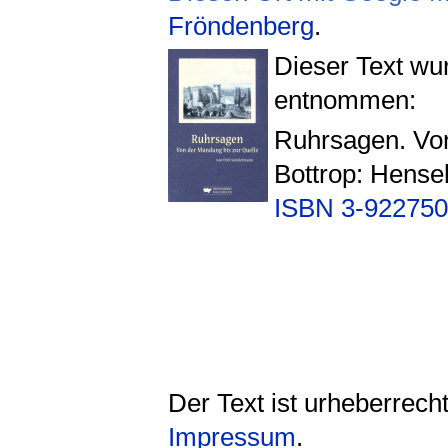
Fröndenberg
.
Dieser Text w
entnommen:
Ruhrsagen. Von
Bottrop: Hens
ISBN 3-922750
Der Text ist urheberrech
Impressum
.