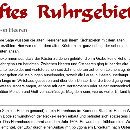
von Heeren
re Sage wussten die alten Heerener aus ihrem Kirchspielort mit dem alten
rzählen. Hier war es mit dem alten Küster nicht ganz richtig, der schon seit
unten ansah.
 gekommen sei, dass der Küster zu denen gehörte, die im Grabe keine Ruhe f
hr genau zu berichten. Zwischen Heeren und Ostheeren ging früher der alte
ntel bekleidet und wartete schon seit Jahrhunderten auf einen Leichenzug, d
über gehen die Meinungen auseinander, soweit die Leute in Heeren überhaupt
u lange im Wirtshaus gesessen und über dem Unnaer Bier die Beerdigung ver
wesen. Andere sagen, er habe mit dem Verstorbenen oder seiner Verwandtsc
nüber Mensch und Gott vernachlässigt. Mag dem sein, wie es wolle: Er fand 
 Schloss Heeren genannt) ist ein Herrenhaus im Kamener Stadtteil Heeren-W
n Bodelschwingh/von der Recke-Heeren erbaut und befindet sich spätestens s
n. Das Herrenhaus stammt aus dem Jahr 1606. Es wurde als frühbarockes W
errichtet, der 1857 durch einen Anbau mit polygonalem Erkerturm nach Osten 