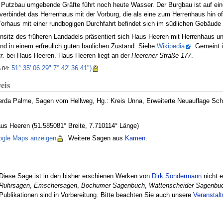
Putzbau umgebende Gräfte führt noch heute Wasser. Der Burgbau ist auf ein
erbindet das Herrenhaus mit der Vorburg, die als eine zum Herrenhaus hin off
rhaus mit einer rundbogigen Durchfahrt befindet sich im südlichen Gebäude 
nsitz des früheren Landadels präsentiert sich Haus Heeren mit Herrenhaus un
nd in einem erfreulich guten baulichen Zustand. Siehe
Wikipedia
. Gemeint i
r.
bei Haus Heeren. Haus Heeren liegt an der
Heerener Straße 177
.
51° 35' 06.29" 7° 42' 36.41")
84:
eis
rda Palme, Sagen vom Hellweg, Hg.: Kreis Unna, Erweiterte Neuauflage Schw
aus Heeren (51.585081° Breite, 7.710114° Länge)
ogle Maps anzeigen
. Weitere Sagen aus
Kamen
.
Diese Sage ist in den bisher erschienen Werken von
Dirk Sondermann
nicht e
Ruhrsagen
,
Emschersagen
,
Bochumer Sagenbuch
,
Wattenscheider Sagenbu
Publikationen sind in Vorbereitung. Bitte beachten Sie auch unsere
Veranstal