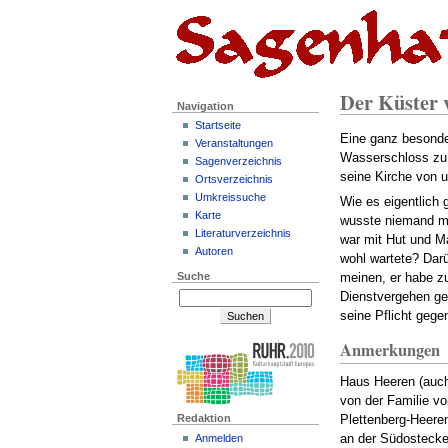
Der Küster 
Navigation
Startseite
Eine ganz besonde
Veranstaltungen
Wasserschloss zu e
Sagenverzeichnis
seine Kirche von 
Ortsverzeichnis
Umkreissuche
Wie es eigentlich
Karte
wusste niemand me
Literaturverzeichnis
war mit Hut und Ma
Autoren
wohl wartete? Dar
Suche
meinen, er habe z
Dienstvergehen ge
seine Pflicht gege
Anmerkungen
Haus Heeren (auch
von der Familie vo
Redaktion
Plettenberg-Heere
Anmelden
an der Südostecke 