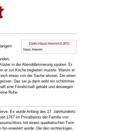
Datei:Haus Heeren3.JPG
 langem
Haus Heeren
anden,
 Küster in der Abenddämmerung spuken. Er
en er zur Kirche begleiten musste. Warum er
 noch etwas von der Sache wissen. Die einen
gessen. Das sei ja dann wohl ein schlimmes
haft eine Feindschaft gehabt und deswegen
keine Ruhe.
erve. Es wurde Anfang des 17. Jahrhunderts
eit 1767 im Privatbesitz der Familie von
asserschloss mit einem quadratischen Turm
hin erweitert wurde. Die den rechteckigen,