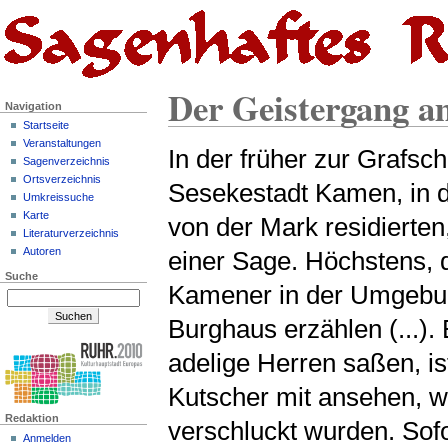
Der Geistergang a
Navigation
Startseite
Veranstaltungen
In der früher zur Grafsc
Sagenverzeichnis
Ortsverzeichnis
Sesekestadt Kamen, in d
Umkreissuche
Karte
von der Mark residierte
Literaturverzeichnis
Autoren
einer Sage. Höchstens, d
Suche
Kamener in der Umgebun
Burghaus erzählen (...)
adelige Herren saßen, is
Kutscher mit ansehen, w
Redaktion
verschluckt wurden. Sofo
Anmelden