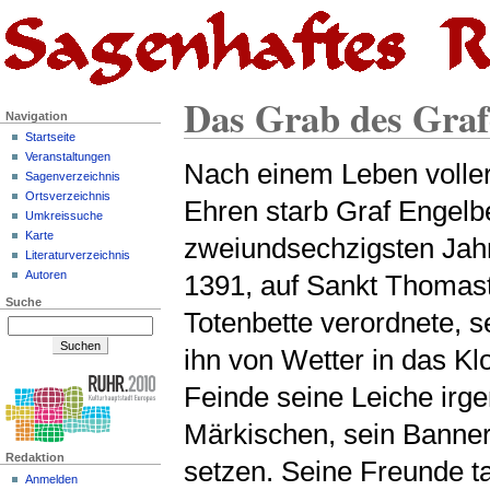
Das Grab des Graf
Navigation
Startseite
Veranstaltungen
Nach einem Leben voller
Sagenverzeichnis
Ortsverzeichnis
Ehren starb Graf Engelb
Umkreissuche
Karte
zweiundsechzigsten Jahr
Literaturverzeichnis
Autoren
1391, auf Sankt Thomast
Suche
Totenbette verordnete, s
ihn von Wetter in das Kl
Feinde seine Leiche irge
Märkischen, sein Banner
Redaktion
setzen. Seine Freunde ta
Anmelden