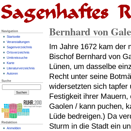
Bernhard von Gale
Navigation
Startseite
Veranstaltungen
Im Jahre 1672 kam der 
Sagenverzeichnis
Ortsverzeichnis
Bischof Bernhard von G
Umkreissuche
Karte
Lünen, um dasselbe ein
Literaturverzeichnis
Autoren
Recht unter seine Botmäß
Suche
widersetzten sich tapfer
Festigkeit ihrer Mauern,
Gaolen / kann puchen, ka
Lüde bedreigen.) Da ver
Redaktion
Sturm in die Stadt ein u
Anmelden