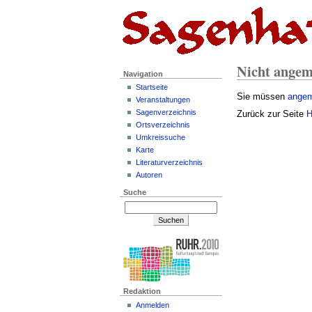
Nicht angem
Navigation
Startseite
Sie müssen
angem
Veranstaltungen
Sagenverzeichnis
Zurück zur Seite
H
Ortsverzeichnis
Umkreissuche
Karte
Literaturverzeichnis
Autoren
Suche
Redaktion
Anmelden