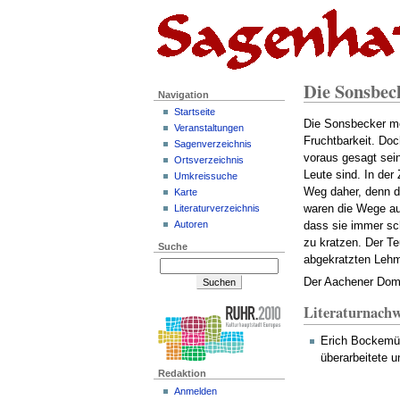
Die Sonsbec
Navigation
Startseite
Die Sonsbecker mö
Veranstaltungen
Fruchtbarkeit. Do
Sagenverzeichnis
voraus gesagt sein
Ortsverzeichnis
Leute sind. In der
Umkreissuche
Weg daher, denn d
Karte
waren die Wege auf
Literaturverzeichnis
Autoren
dass sie immer sch
zu kratzen. Der Te
Suche
abgekratzten Lehm
Der Aachener Dom 
Literaturnachw
Erich Bockemüh
überarbeitete u
Redaktion
Anmelden