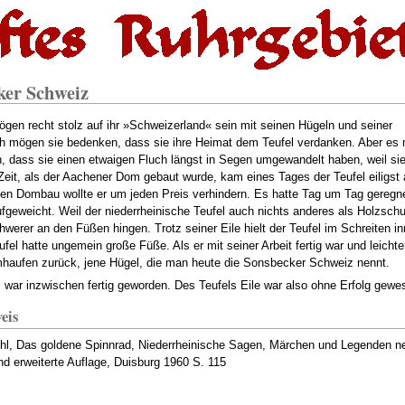
ker Schweiz
gen recht stolz auf ihr »Schweizerland« sein mit seinen Hügeln und seiner
ch mögen sie bedenken, dass sie ihre Heimat dem Teufel verdanken. Aber es
, dass sie einen etwaigen Fluch längst in Segen umgewandelt haben, weil si
 Zeit, als der Aachener Dom gebaut wurde, kam eines Tages der Teufel eiligst
en Dombau wollte er um jeden Preis verhindern. Es hatte Tag um Tag geregn
geweicht. Weil der niederrheinische Teufel auch nichts anderes als Holzschu
werer an den Füßen hingen. Trotz seiner Eile hielt der Teufel im Schreiten
ufel hatte ungemein große Füße. Als er mit seiner Arbeit fertig war und leich
haufen zurück, jene Hügel, die man heute die Sonsbecker Schweiz nennt.
war inzwischen fertig geworden. Des Teufels Eile war also ohne Erfolg gewe
eis
l, Das goldene Spinnrad, Niederrheinische Sagen, Märchen und Legenden ne
nd erweiterte Auflage, Duisburg 1960 S. 115